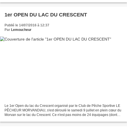
l’ensemble de leurs clients. Le regroupement...
1er OPEN DU LAC DU CRESCENT
Publié le 14/07/2016 à 12:37
Par
Lemoucheur
Le 1er Open du lac du Crescent organisé par le Club de Pêche Sportive LE
PÊCHEUR MORVANDIAU, s'est déroulé le samedi 9 juillet en plein cœur du
Morvan sur le lac du Crescent. Ce n'est pas moins de 24 équipages (dont
deux compétitrices réparties sur deux...