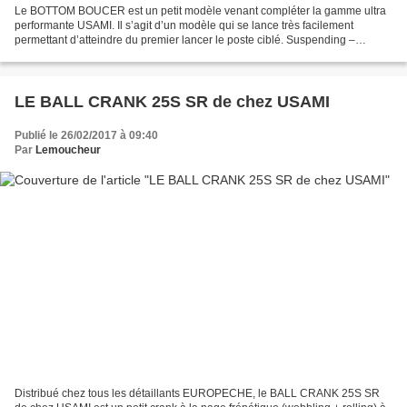
Le BOTTOM BOUCER est un petit modèle venant compléter la gamme ultra
performante USAMI. Il s’agit d’un modèle qui se lance très facilement
permettant d’atteindre du premier lancer le poste ciblé. Suspending –
Longueur 40 mm – Profondeur 0,5 m. Leurre...
LE BALL CRANK 25S SR de chez USAMI
Publié le 26/02/2017 à 09:40
Par
Lemoucheur
Distribué chez tous les détaillants EUROPECHE, le BALL CRANK 25S SR