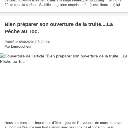
de chez USAMI est un petit crank à la nage frénétique (wobbling + rolling) à
30cm sous la surface. Sa bille tungstène emprisonnée (il est silencieux) lui
permet de longs lancers. Muni...
Bien préparer son ouverture de la truite....La
Pêche au Toc.
Publié le 05/02/2017 à 20:04
Par
Lemoucheur
Nous sommes tous impatients d’être le jour de l'ouverture, de nous retrouver
au bord de l'eau ce jour tant attendu avec les copains et notre nouveau