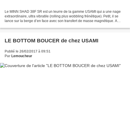
Le MINN SHAD 38F SR est un leurre de la gamme USAMI qui a une nage
extraordinaire, ultra vibratile (rolling plus wobbling frénétique). Petit, il se
lance sur la berge d’en face avec son transfert de masse magnétique. A
ramener en linéaire ou à twitcher...
LE BOTTOM BOUCER de chez USAMI
Publié le 26/02/2017 à 09:51
Par
Lemoucheur